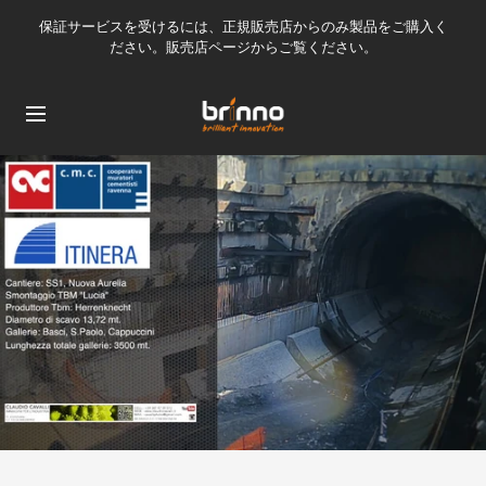
コ
保証サービスを受けるには、正規販売店からのみ製品をご購入く
ン
ださい。販売店ページからご覧ください。
テ
ン
brinno-
ナ
ツ
mkt
ビ
へ
ゲ
ス
ー
キ
シ
ッ
ョ
プ
ン