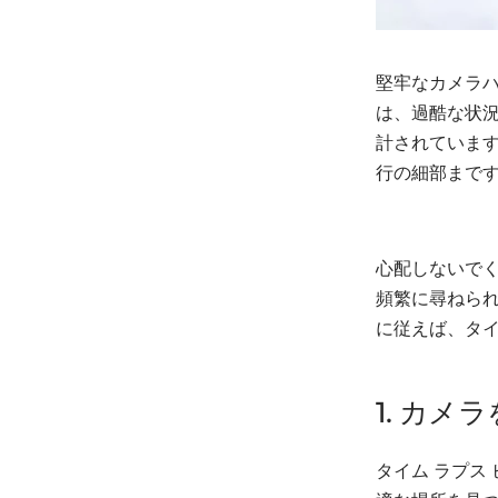
堅牢なカメラハ
は、過酷な状
計されていま
行の細部まで
心配しないで
頻繁に尋ねられ
に従えば、タイ
1. カ
タイム ラプス