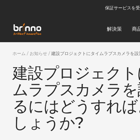
コ
保証サービスを受
ン
テ
brinno-
解決策
商
ン
mkt
ツ
へ
ホーム
お知らせ
建設プロジェクトにタイムラプスカメラを設
ス
キ
建設プロジェクト
ッ
プ
ムラプスカメラを
るにはどうすれば
しょうか?