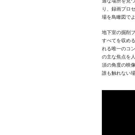
適な場所を見
り、録画プロ
場を鳥瞰図で
地下室の掘削
すべてを収める
れる唯一のコ
の主な焦点を
須の角度の映
誰も触れない