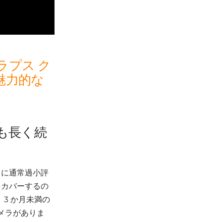
ラプス ク
魅力的な
も長く続
きに通常過小評
をカバーするの
。3 か月未満の
メラがありま