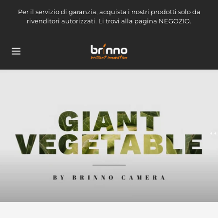
Salta
Per il servizio di garanzia, acquista i nostri prodotti solo da
al
rivenditori autorizzati. Li trovi alla pagina NEGOZIO.
contenuto
brinno-
Navigazione
mkt