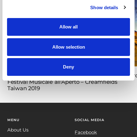
Show details
Allow all
Allow selection
Deny
Video Time Lapse del Montaggio del
Auro
Festival Musicale all'Aperto – Creamfields
Taiwan 2019
MENU
SOCIAL MEDIA
About Us
Facebook