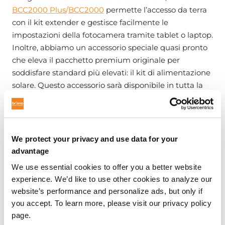
BCC2000 Plus
/
BCC2000
permette l’accesso da terra
con il kit extender e gestisce facilmente le
impostazioni della fotocamera tramite tablet o laptop.
Inoltre, abbiamo un accessorio speciale quasi pronto
che eleva il pacchetto premium originale per
soddisfare standard più elevati: il kit di alimentazione
solare. Questo accessorio sarà disponibile in tutta la
fiera, sii il primo a provarlo!
Se i professionisti cercano fotocamere time lapse che
We protect your privacy and use data for your
resistano alle condizioni più difficili, i bundle del
advantage
TLC2020
saranno la scelta ideale, dotati di custodia
We use essential cookies to offer you a better website
impermeabile IP67. Il TLC2020 offre fino a quattro
experience. We’d like to use other cookies to analyze our
diversi bundle che permettono agli utenti di scegliere
website’s performance and personalize ads, but only if
la configurazione migliore in base all’ambiente di
you accept. To learn more, please visit our privacy policy
registrazione.
page.