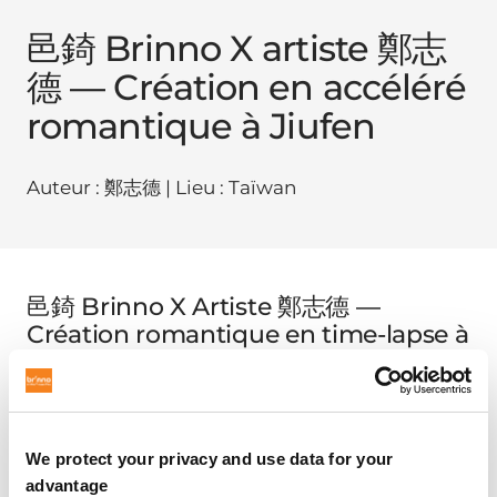
邑錡 Brinno X artiste 鄭志
德 — Création en accéléré
romantique à Jiufen
Auteur : 鄭志德 | Lieu : Taïwan
邑錡 Brinno X Artiste 鄭志德 —
Création romantique en time-lapse à
Jiufen
Auteur : 鄭志德 | Lieu : Taïwan | Date : 2018/08/02
We protect your privacy and use data for your
advantage