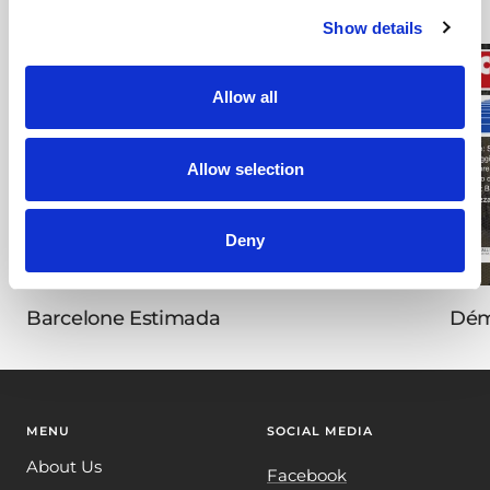
Show details
Allow all
Allow selection
Deny
Barcelone Estimada
Dém
MENU
SOCIAL MEDIA
About Us
Facebook