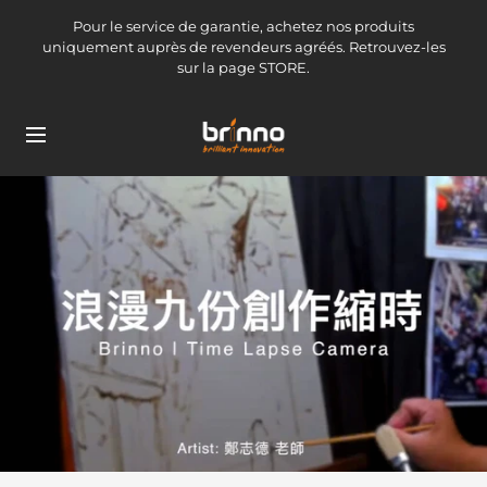
Passer
Pour le service de garantie, achetez nos produits
au
uniquement auprès de revendeurs agréés. Retrouvez-les
contenu
sur la page STORE.
brinno-
Navigation
mkt