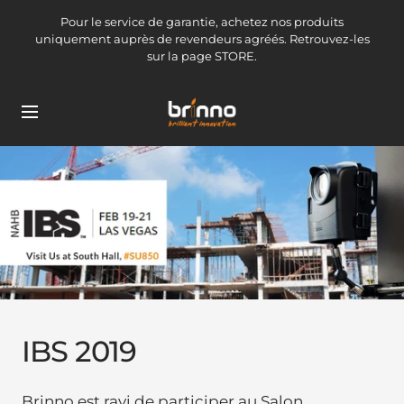
Passer
Pour le service de garantie, achetez nos produits
au
uniquement auprès de revendeurs agréés. Retrouvez-les
contenu
sur la page STORE.
brinno-
Navigation
mkt
IBS 2019
Brinno est ravi de participer au Salon