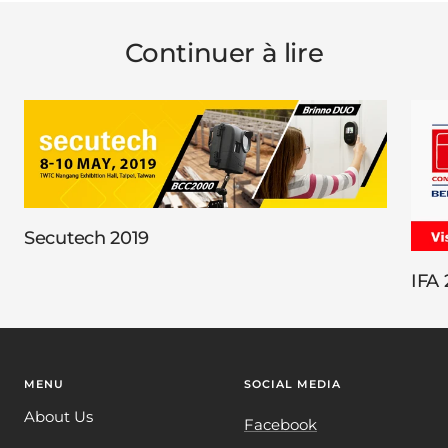
Continuer à lire
Secutech 2019
IFA 
MENU
SOCIAL MEDIA
About Us
Facebook