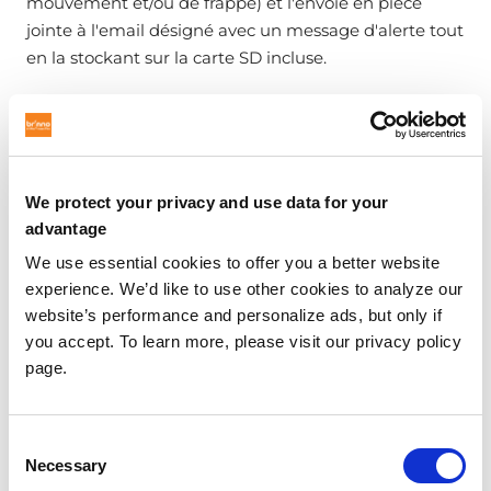
mouvement et/ou de frappe) et l'envoie en pièce
jointe à l'email désigné avec un message d'alerte tout
en la stockant sur la carte SD incluse.
We protect your privacy and use data for your
advantage
Obtenez un
pass GRATUIT de 3
We use essential cookies to offer you a better website
jours pour l'exposition
experience. We’d like to use other cookies to analyze our
uniquement
pour assister à
website’s performance and personalize ads, but only if
IBS 2019 :
you accept. To learn more, please visit our privacy policy
page.
(Veuillez cliquer sur le bouton ci-dessous pour
compléter un court sondage et obtenir un billet
Consent
gratuit !)
Necessary
Selection